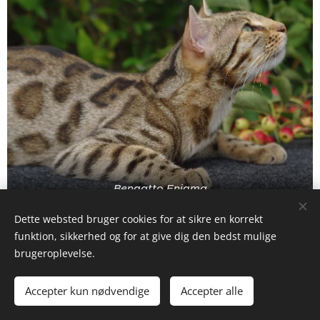
Bengatto Enigma
Dette websted bruger cookies for at sikre en korrekt
funktion, sikkerhed og for at give dig den bedst mulige
brugeroplevelse.
© 2024 Zanno Uniqa
- Katteri, Kennel & Stutteri
. Alle
rettigheder forbeholdes..
Accepter kun nødvendige
Accepter alle
Cookies